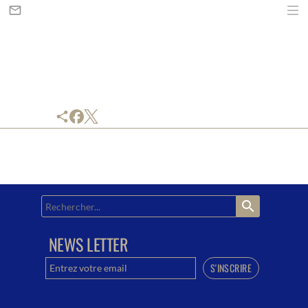
mail_outline
share
search
NEWS LETTER