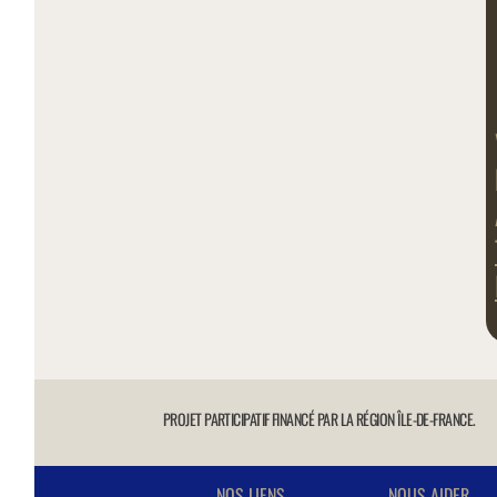
VOU
DE 
AU
TÉM
INT
PROJET PARTICIPATIF FINANCÉ PAR LA RÉGION ÎLE-DE-FRANCE.
NOS LIENS
NOUS AIDER