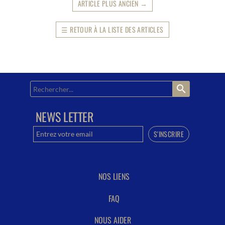
ARTICLE PLUS ANCIEN
→
☰
RETOUR À LA LISTE DES ARTICLES
search
NEWS LETTER
NOS LIENS
FAQ
NOUS AIDER