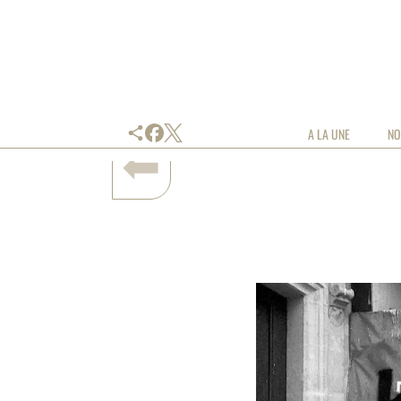
share
A LA UNE
NO
⬅